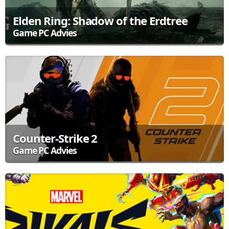
Elden Ring: Shadow of the Erdtree
Game PC Advies
Stap in de duistere en mysterieuze wereld van Elden Ring. Verken
een open wereld vol gevaarlijke vijanden en krachtige eindbazen
terwijl je op zoek gaat naar geheimen en uitdagingen.
Bekijk de aanbevolen Game Computers
Counter-Strike 2
Game PC Advies
Counter-Strike 2 brengt de klassieke shooter terug met
vernieuwde graphics en verbeterde gameplay. Of je nu een bom
moet plaatsen of je team naar de overwinning moet leiden, je hebt
een sterke gaming PC nodig voor de beste ervaring.
Bekijk de aanbevolen Game Computers