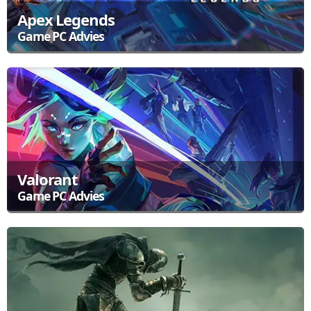
Apex Legends
Game PC Advies
Apex Legends is een dynamische battle royale-game waarin je
samenwerkt om de laatste overlevende te zijn. Het spel vereist
snelle reacties en strategische samenwerking, dus een
betrouwbare gaming PC is cruciaal.
Bekijk de aanbevolen Game Computers
Valorant
Game PC Advies
Valorant is een tactische shooter van Riot Games waarin precisie
en teamwerk centraal staan. Om optimaal te kunnen spelen, is een
krachtige PC essentieel.
Bekijk de aanbevolen Game Computers