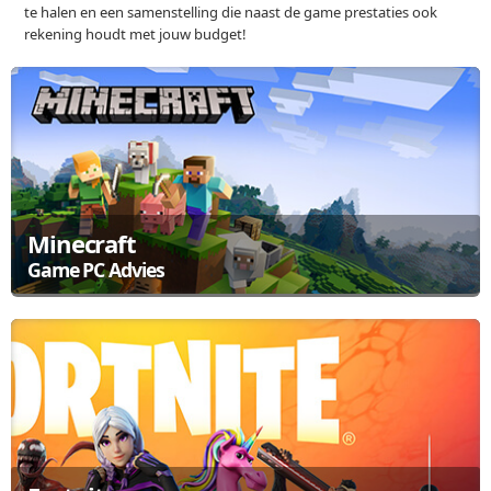
te halen en een samenstelling die naast de game prestaties ook
rekening houdt met jouw budget!
Minecraft
Game PC Advies
In Minecraft bestaat alles uit blokken. Met die blokken bouw je
allerlei dingen: huizen, kastelen, achtbanen of boten: de grens is je
eigen fantasie. Je komt terecht in een wereld waar je van alles kunt
ontdekken (natuur, dorpjes, dieren etc.) en ook van alles kunt
bouwen.
Bekijk de aanbevolen Game Computers