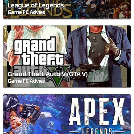
League of Legends
Game PC Advies
League of Legends (LoL) is een computerspel ontwikkeld en
uitgebracht door Riot Games in 2009. League of Legends is een
MOBA (multiplayer online battle arena). League of Legends kan
enkel online gespeeld worden tegen andere menselijke spelers of
bots (computer bestuurd).
Bekijk de aanbevolen Game Computers
Grand Theft Auto V (GTA V)
Game PC Advies
Grand Theft Auto V is een actie avonturen spel in een open wereld-
omgeving. Je kruipt in de huid van een personage en probeert
door illigale activiteiten de wereld van Los Santos te
overmeesteren. Speel alleen of samen met je vrienden en blijf uit
de handen van de politie!
Bekijk de aanbevolen Game Computers