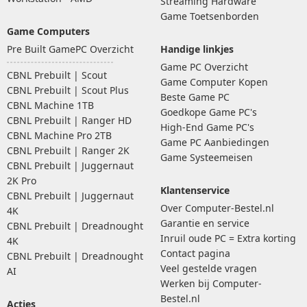
Streaming Hardware
Game Toetsenborden
Game Computers
Pre Built GamePC Overzicht
Handige linkjes
Game PC Overzicht
CBNL Prebuilt | Scout
Game Computer Kopen
CBNL Prebuilt | Scout Plus
Beste Game PC
CBNL Machine 1TB
Goedkope Game PC's
CBNL Prebuilt | Ranger HD
High-End Game PC's
CBNL Machine Pro 2TB
Game PC Aanbiedingen
CBNL Prebuilt | Ranger 2K
Game Systeemeisen
CBNL Prebuilt | Juggernaut
2K Pro
Klantenservice
CBNL Prebuilt | Juggernaut
Over Computer-Bestel.nl
4K
Garantie en service
CBNL Prebuilt | Dreadnought
Inruil oude PC = Extra korting
4K
Contact pagina
CBNL Prebuilt | Dreadnought
Veel gestelde vragen
AI
Werken bij Computer-
Bestel.nl
Acties