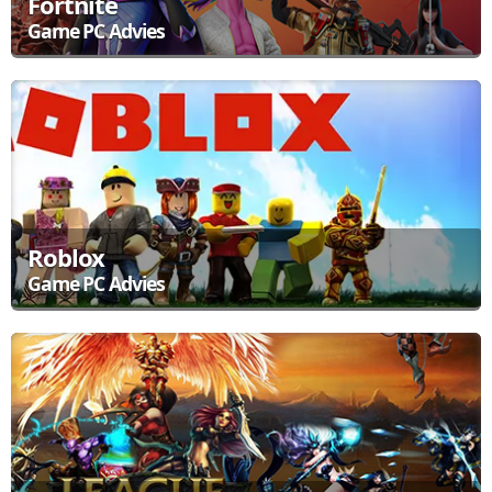
Fortnite
Game PC Advies
Fortnite is een online game uit 2017: je moet dus toegang tot het
internet hebben om dit spel te spelen. Je creeert in het spel een
personage, daarmee speel je het spel. In de game moet je zien te
survivelen.
Bekijk de aanbevolen Game Computers
Roblox
Game PC Advies
Roblox is een platform waar je oneindig veel games kunt
ontdekken en spelen. Van simpele hindernisbanen tot uitgebreide
open-wereld avonturen, Roblox biedt voor ieder wat wils.
Bekijk de aanbevolen Game Computers