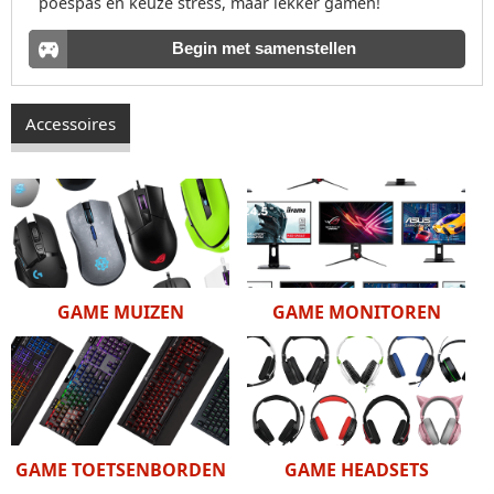
poespas en keuze stress, maar lekker gamen!
Begin met samenstellen
Accessoires
GAME MUIZEN
GAME MONITOREN
GAME TOETSENBORDEN
GAME HEADSETS