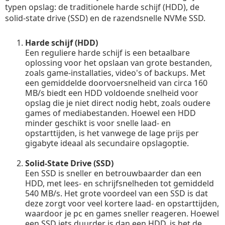
typen opslag: de traditionele harde schijf (HDD), de
solid-state drive (SSD) en de razendsnelle NVMe SSD.
Harde schijf (HDD)
Een reguliere harde schijf is een betaalbare
oplossing voor het opslaan van grote bestanden,
zoals game-installaties, video's of backups. Met
een gemiddelde doorvoersnelheid van circa 160
MB/s biedt een HDD voldoende snelheid voor
opslag die je niet direct nodig hebt, zoals oudere
games of mediabestanden. Hoewel een HDD
minder geschikt is voor snelle laad- en
opstarttijden, is het vanwege de lage prijs per
gigabyte ideaal als secundaire opslagoptie.
Solid-State Drive (SSD)
Een SSD is sneller en betrouwbaarder dan een
HDD, met lees- en schrijfsnelheden tot gemiddeld
540 MB/s. Het grote voordeel van een SSD is dat
deze zorgt voor veel kortere laad- en opstarttijden,
waardoor je pc en games sneller reageren. Hoewel
een SSD iets duurder is dan een HDD, is het de