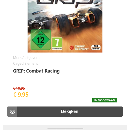
Merk / uitgever :
Caged Element
GRIP: Combat Racing
€ 10.95
€ 9.95
IN VOORRAAD
Bekijken