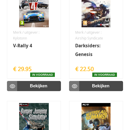
Merk / uitgever :
Merk / uitgever :
Kylotonn
Airship Syndicate
V-Rally 4
Darksiders:
Genesis
€ 29.95
€ 22.50
IN VOORRAAD
IN VOORRAAD
Bekijken
Bekijken