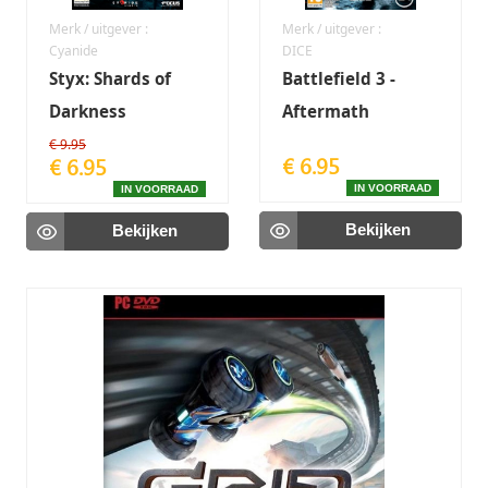
Merk / uitgever :
Merk / uitgever :
Cyanide
DICE
Styx: Shards of
Battlefield 3 -
Darkness
Aftermath
(Uitbreiding)
€ 9.95
€ 6.95
€ 6.95
IN VOORRAAD
IN VOORRAAD
Bekijken
Bekijken