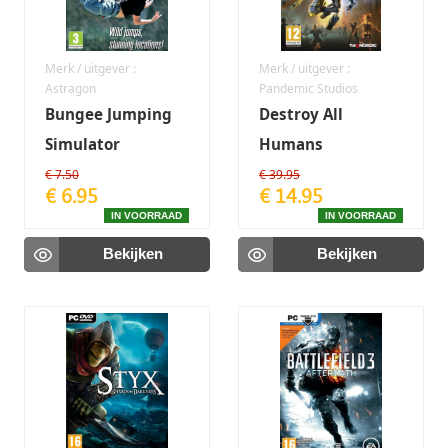
Merk / uitgever :
Merk / uitgever :
Astragon
Pandemic Studios
Bungee Jumping
Destroy All
Simulator
Humans
€ 7.50
€ 39.95
€ 6.95
€ 14.95
IN VOORRAAD
IN VOORRAAD
Bekijken
Bekijken