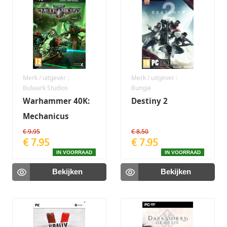
Merk / uitgever :
Merk / uitgever :
Bulwark Studios
Bungie
Warhammer 40K:
Destiny 2
Mechanicus
€ 9.95
€ 8.50
€ 7.95
€ 7.95
IN VOORRAAD
IN VOORRAAD
Bekijken
Bekijken