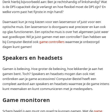
Denk hierbij bijvoorbeeld aan: Ben je rechtshandig of linkshandig? Wat
is de DPI-capaciteit die je verlangt en hoe flexibel moet de DPI zijn? En
welke vorm past het fijnste in mijn hand?
Daarnaast kun je nog kiezen voor een lasersensor of juist voor een
optische muis. Een lasersensor is doorgaans wat preciezer en kan ook
op glas functioneren. Een optische muis is over het algemeen juist weer
wat goedkoper. Wil je juist gamen met een controller? Dan hebben we
bij Computer-Bestel ook
game controllers
waarmee je onbezorgd
dagen kunt gamen!
Speakers en headsets
Gamen is beleving. Hoe groter de beleving, hoe lekkerder je aan het
gamen bent. Toch? Speakers en headsets mogen dan ook niet
ontbreken aan je game accessoires! Computer-Bestel heeft een
compleet aanbod aan speakers en headsets waarmee je de game intens
kunt meemaken en kunt communiceren met je medespelers.
Game monitoren
Scherp beeld is een must om goed te kunnen gamen. Met de
game