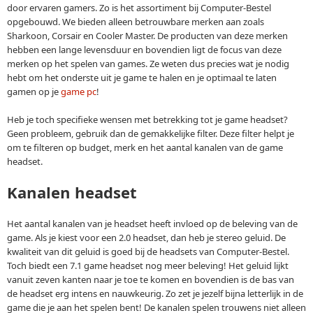
door ervaren gamers. Zo is het assortiment bij Computer-Bestel
opgebouwd. We bieden alleen betrouwbare merken aan zoals
Sharkoon, Corsair en Cooler Master. De producten van deze merken
hebben een lange levensduur en bovendien ligt de focus van deze
merken op het spelen van games. Ze weten dus precies wat je nodig
hebt om het onderste uit je game te halen en je optimaal te laten
gamen op je
game pc
!
Heb je toch specifieke wensen met betrekking tot je game headset?
Geen probleem, gebruik dan de gemakkelijke filter. Deze filter helpt je
om te filteren op budget, merk en het aantal kanalen van de game
headset.
Kanalen headset
Het aantal kanalen van je headset heeft invloed op de beleving van de
game. Als je kiest voor een 2.0 headset, dan heb je stereo geluid. De
kwaliteit van dit geluid is goed bij de headsets van Computer-Bestel.
Toch biedt een 7.1 game headset nog meer beleving! Het geluid lijkt
vanuit zeven kanten naar je toe te komen en bovendien is de bas van
de headset erg intens en nauwkeurig. Zo zet je jezelf bijna letterlijk in de
game die je aan het spelen bent! De kanalen spelen trouwens niet alleen