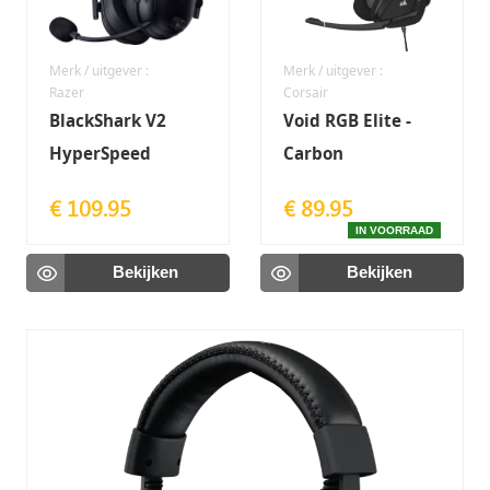
Merk / uitgever :
Merk / uitgever :
Razer
Corsair
BlackShark V2
Void RGB Elite -
HyperSpeed
Carbon
€ 109.95
€ 89.95
IN VOORRAAD
Bekijken
Bekijken