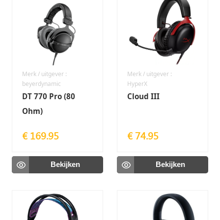
Merk / uitgever :
Merk / uitgever :
beyerdynamic
HyperX
DT 770 Pro (80
Cloud III
Ohm)
€ 169.95
€ 74.95
Bekijken
Bekijken