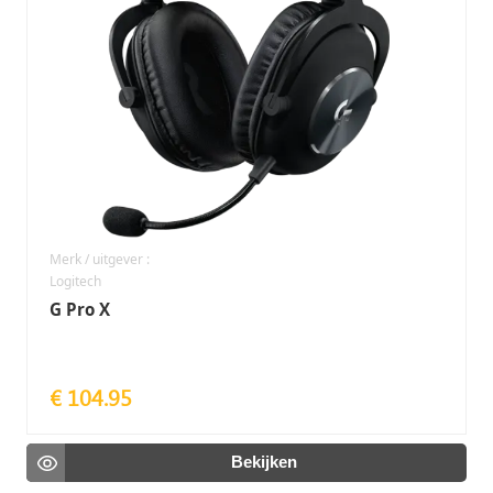
Merk / uitgever :
Logitech
G Pro X
€ 104.95
Bekijken