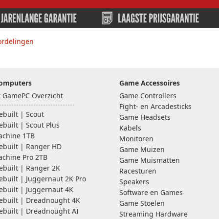
ordelingen
omputers
Game Accessoires
lt GamePC Overzicht
Game Controllers
Fight- en Arcadesticks
built | Scout
Game Headsets
built | Scout Plus
Kabels
chine 1TB
Monitoren
ebuilt | Ranger HD
Game Muizen
chine Pro 2TB
Game Muismatten
ebuilt | Ranger 2K
Racesturen
ebuilt | Juggernaut 2K Pro
Speakers
ebuilt | Juggernaut 4K
Software en Games
ebuilt | Dreadnought 4K
Game Stoelen
ebuilt | Dreadnought AI
Streaming Hardware