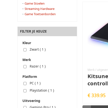
-
Game Stoelen
-
Streaming Hardware
-
Game Toetsenborden
FILTER JE KEUZE
Kleur
Zwart (
1
)
Merk
Razer (
1
)
Merk / uitgever
Kitsune
Platform
control
PC (
1
)
Playstation (
1
)
€ 339.95
Uitvoering
Gaming Pro (
1
)