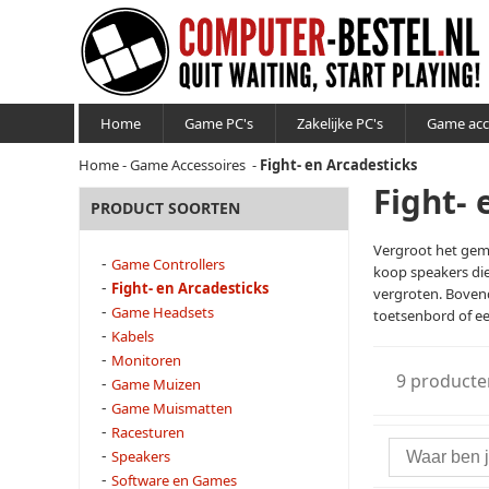
Home
Game PC's
Zakelijke PC's
Game acc
Home
-
Game Accessoires
-
Fight- en Arcadesticks
Fight- 
PRODUCT SOORTEN
Vergroot het gema
-
Game Controllers
koop speakers die
-
Fight- en Arcadesticks
vergroten. Boven
-
Game Headsets
toetsenbord of ee
-
Kabels
-
Monitoren
9 producte
-
Game Muizen
-
Game Muismatten
-
Racesturen
-
Speakers
-
Software en Games