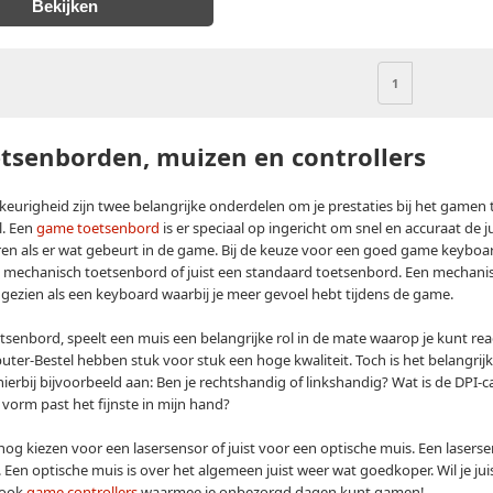
Bekijken
1
tsenborden, muizen en controllers
eurigheid zijn twee belangrijke onderdelen om je prestaties bij het gamen 
l. Een
game toetsenbord
is er speciaal op ingericht om snel en accuraat de 
ren als er wat gebeurt in de game. Bij de keuze voor een goed game keyboard,
 mechanisch toetsenbord of juist een standaard toetsenbord. Een mechanis
gezien als een keyboard waarbij je meer gevoel hebt tijdens de game.
oetsenbord, speelt een muis een belangrijke rol in de mate waarop je kunt r
er-Bestel hebben stuk voor stuk een hoge kwaliteit. Toch is het belangrijk 
ierbij bijvoorbeeld aan: Ben je rechtshandig of linkshandig? Wat is de DPI-ca
 vorm past het fijnste in mijn hand?
nog kiezen voor een lasersensor of juist voor een optische muis. Een lasers
. Een optische muis is over het algemeen juist weer wat goedkoper. Wil je j
 ook
game controllers
waarmee je onbezorgd dagen kunt gamen!