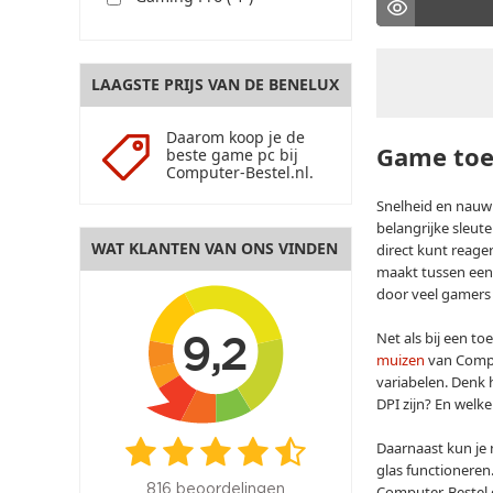
LAAGSTE PRIJS VAN DE BENELUX
Daarom koop je de
Game toe
beste game pc bij
Computer-Bestel.nl.
Snelheid en nauwk
belangrijke sleute
WAT KLANTEN VAN ONS VINDEN
direct kunt reage
maakt tussen een
door veel gamers 
9,2
Net als bij een t
muizen
van Comput
variabelen. Denk h
DPI zijn? En welke
Daarnaast kun je 
glas functioneren
Computer-Bestel
816 beoordelingen