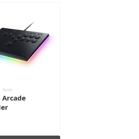
 :
Razer
 Arcade
ler