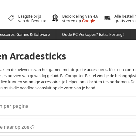
Laagste prijs
Beoordeling van 4.6
Alle bestell
van de Benelux
sterren op
Google
gratis verz
essoires, Games & Software
Oude PC Verkopen? Extra korting!
en Arcadesticks
k en de belevenis van het gamen met de juiste accessoires. Kies een control
 je voorzien van geweldig geluid. Bij Computer-Bestel vind je de belangrijks
dien kunnen sommige accessoires je helpen om klachten te voorkomen. Den
n muis die naadloos aansluit op de vorm van je hand.
n per pagina