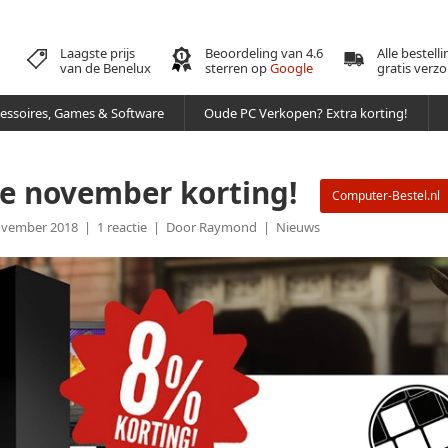
Laagste prijs
Beoordeling van 4.6
Alle bestell
van de Benelux
sterren op
Google
gratis verz
essoires, Games & Software
Oude PC Verkopen? Extra korting!
e november korting!
Computer-Bestel.nl
November 2018 | 1 reactie | Door Raymond |
Nieuws