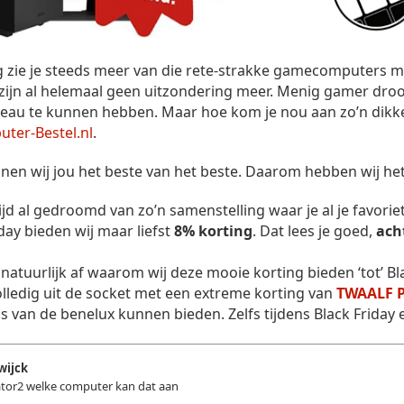
zie je steeds meer van die rete-strakke gamecomputers me
zijn al helemaal geen uitzondering meer. Menig gamer droo
eau te kunnen hebben. Maar hoe kom je nou aan zo’n dikk
ter-Bestel.nl
.
nen wij jou het beste van het beste. Daarom hebben wij he
tijd al gedroomd van zo’n samenstelling waar je al je favor
day bieden wij maar liefst
8% korting
. Dat lees je goed,
ach
 natuurlijk af waarom wij deze mooie korting bieden ‘tot’ B
lledig uit de socket met een extreme korting van
TWAALF 
ijs van de benelux kunnen bieden. Zelfs tijdens Black Frida
wijck
ator2 welke computer kan dat aan