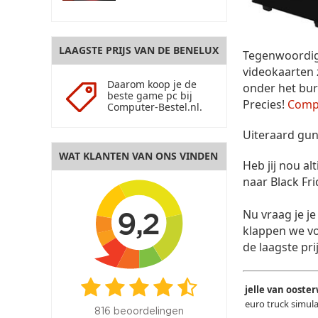
LAAGSTE PRIJS VAN DE BENELUX
Tegenwoordig 
videokaarten 
Daarom koop je de
onder het bur
beste game pc bij
Precies!
Compu
Computer-Bestel.nl.
Uiteraard gun
WAT KLANTEN VAN ONS VINDEN
Heb jij nou al
naar Black Fri
Nu vraag je je
9,2
klappen we vo
de laagste pr
jelle van ooster
euro truck simul
816 beoordelingen