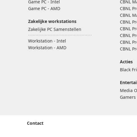
Game PC - Intel
CBNL Ma
Game PC - AMD
CBNL Pr
CBNL Ma
Zakelijke workstations
CBNL Pr
CBNL Pr
Zakelijke PC Samenstellen
CBNL Pr
Workstation - Intel
CBNL Pr
Workstation - AMD
CBNL Pr
Acties
Black Fr
Enterta
Media O
Gamers 
Contact
Advies nodig bij het aanschaffen van uw GamePC? Wi