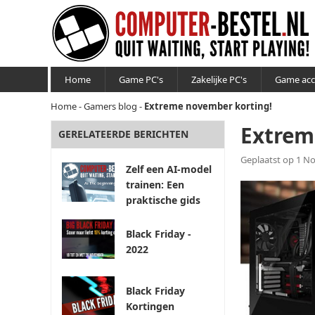
Home
Game PC's
Zakelijke PC's
Game acc
Home
-
Gamers blog
-
Extreme november korting!
Extrem
GERELATEERDE BERICHTEN
Geplaatst op 1 
Zelf een AI-model
trainen: Een
praktische gids
Black Friday -
2022
Black Friday
Kortingen