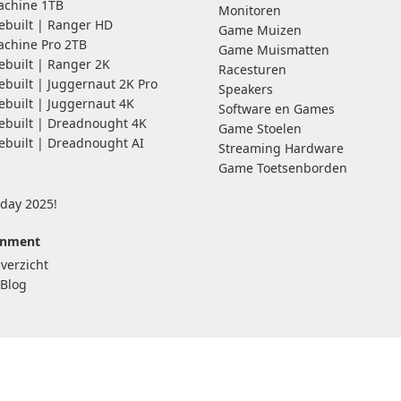
chine 1TB
Monitoren
ebuilt | Ranger HD
Game Muizen
chine Pro 2TB
Game Muismatten
ebuilt | Ranger 2K
Racesturen
ebuilt | Juggernaut 2K Pro
Speakers
ebuilt | Juggernaut 4K
Software en Games
ebuilt | Dreadnought 4K
Game Stoelen
ebuilt | Dreadnought AI
Streaming Hardware
Game Toetsenborden
iday 2025!
inment
verzicht
Blog
Computer-Bestel.nl is de Gaming specialist van de Benelux.
j