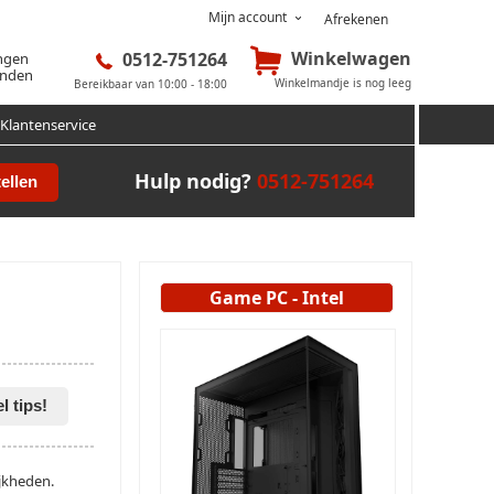
Mijn account
Afrekenen
Winkelwagen
0512-751264
ingen
onden
Winkelmandje is nog leeg
Bereikbaar van 10:00 - 18:00
Klantenservice
Hulp nodig?
0512-751264
ellen
Game PC - Intel
l tips!
jkheden.