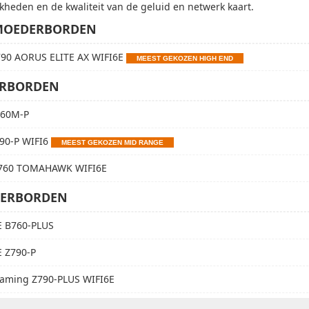
kheden en de kwaliteit van de geluid en netwerk kaart.
MOEDERBORDEN
790 AORUS ELITE AX WIFI6E
MEEST GEKOZEN HIGH END
ERBORDEN
760M-P
90-P WIFI6
MEEST GEKOZEN MID RANGE
760 TOMAHAWK WIFI6E
DERBORDEN
 B760-PLUS
 Z790-P
aming Z790-PLUS WIFI6E