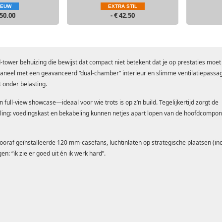
IEUW
EXTRA STIL
 50.00
- € 42.50
-tower behuizing die bewijst dat compact niet betekent dat je op prestaties moet
aneel met een geavanceerd “dual-chamber” interieur en slimme ventilatiepassa
ft onder belasting.
 full-view showcase—ideaal voor wie trots is op z’n build. Tegelijkertijd zorgt de
ing: voedingskast en bekabeling kunnen netjes apart lopen van de hoofdcompon
oraf geïnstalleerde 120 mm-casefans, luchtinlaten op strategische plaatsen (inc
en: “ik zie er goed uit én ik werk hard”.