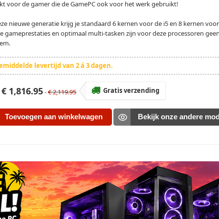
kt voor de gamer die de GamePC ook voor het werk gebruikt!
ze nieuwe generatie krijg je standaard 6 kernen voor de i5 en 8 kernen voor d
e gameprestaties en optimaal multi-tasken zijn voor deze processoren gee
eem.
middelde levertijd van 2 á 3 dagen.
s
€ 1,816.95
Gratis verzending
-
€ 2,119.95
Toevoegen aan winkelwagen
Bekijk onze andere mod