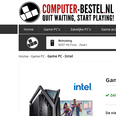
Home
Game PC's
Zakelijke PC's
Game acc
Behuizing
NZXT H6 Flow - Zwart
Home
-
Game PC
-
Game PC - Intel
Gam
Zel
De ni