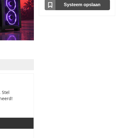
Optische drive
Systeem opslaan
Geen Optische Drive
Cardreader
Geen cardreader in je GamePC
Videokaart
AMD RADEON RX 7600 8GB
Geluidskaart
Onboard - 7.1 HD audio Realtek ALC897
Internetkaart
Internet via het moederbord
Processor Koeling
Be quiet! Dark Rock Pro 6
 Stel
Koelpasta
oneerd!
Originele koelpasta
Processor Boost
Geen overclock / Processor Boost
Case Koeling
Standaard Case Koeling