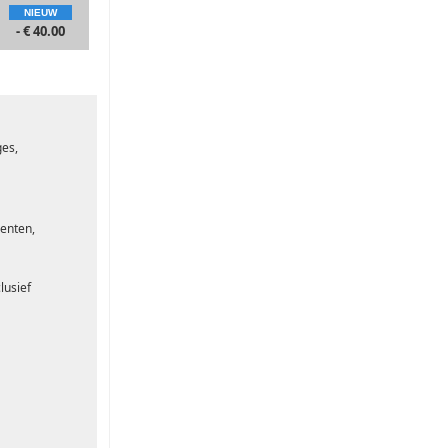
NIEUW
- € 40.00
- € 25.00
ges,
enten,
lusief