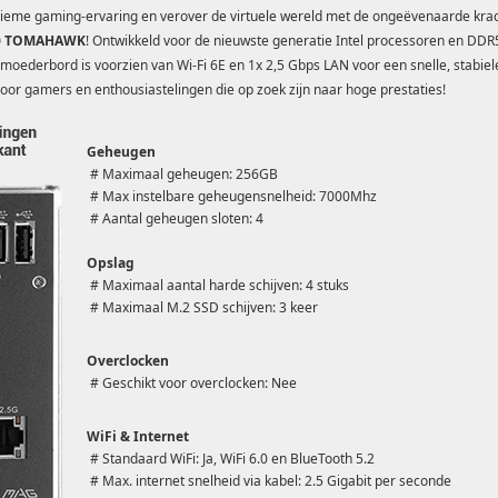
ltieme gaming-ervaring en verover de virtuele wereld met de ongeëvenaarde kra
0 TOMAHAWK
! Ontwikkeld voor de nieuwste generatie Intel processoren en DDR
moederbord is voorzien van Wi-Fi 6E en 1x 2,5 Gbps LAN voor een snelle, stabiel
oor gamers en enthousiastelingen die op zoek zijn naar hoge prestaties!
Geheugen
# Maximaal geheugen: 256GB
# Max instelbare geheugensnelheid: 7000Mhz
# Aantal geheugen sloten: 4
Opslag
# Maximaal aantal harde schijven: 4 stuks
# Maximaal M.2 SSD schijven: 3 keer
Overclocken
# Geschikt voor overclocken: Nee
WiFi & Internet
# Standaard WiFi: Ja, WiFi 6.0 en BlueTooth 5.2
# Max. internet snelheid via kabel: 2.5 Gigabit per seconde