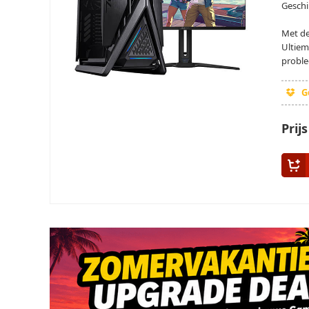
Geschi
Met de
Ultiem
probl
Ge
Prij