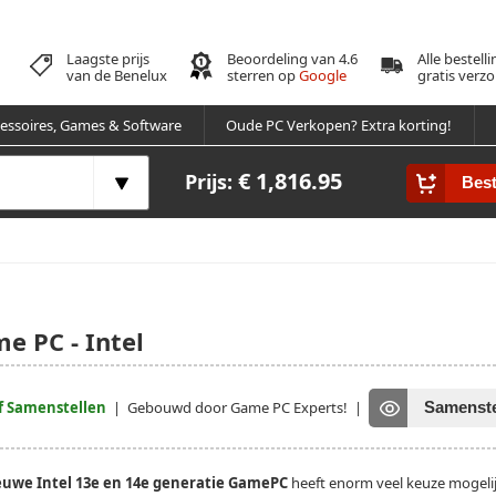
Laagste prijs
Beoordeling van 4.6
Alle bestell
van de Benelux
sterren op
Google
gratis verz
essoires, Games & Software
Oude PC Verkopen? Extra korting!
€ 1,816.95
Prijs:
Best
e PC - Intel
f Samenstellen
| Gebouwd door Game PC Experts!
|
Samenste
euwe Intel 13e en 14e generatie GamePC
heeft enorm veel keuze mogeli