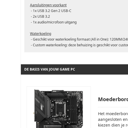
Aansluitingen voorkant
- 1x USB 3.2 Gen 2 USB-C
- 2x USB 3.2
- 1x audio/microfoon uitgang
Waterkoeling
- Geschikt voor waterkoeling formaat (All in One): 120
- Custom waterkoeling: deze behuizing is geschikt voor cust
DE BASIS VAN JOUW GAME PC
Moederbor
Het moederbord
aangesloten en 
kiezen dien je 