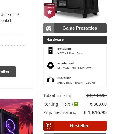
e i7 en i9 .
n enkel
Game Prestaties
Hardware
Behuizing
NZXT H6 Flow - Zwart
Moederbord
MSI MAG B760 TOMAHAWK WIFI6E
ellen
Processor
Intel Core i5 14600KF - 3,5Ghz
Geheugen
Totaal
€ 2,119.95
(incl BTW)
Kingston FURY Beast 16GB (5600Mhz)
Korting ( 15% )
€ 303.00
Opslag #1
€ 1,816.95
Prijs met korting
Samsung 990 PRO 2TB (M.2)
Opslag #2
Bestellen
Geen opslag schijf