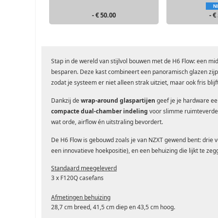
N
- € 50.00
- €
Stap in de wereld van stijlvol bouwen met de H6 Flow: een mid
besparen. Deze kast combineert een panoramisch glazen zijp
zodat je systeem er niet alleen strak uitziet, maar ook fris blij
Dankzij de
wrap-around glaspartijen
geef je je hardware een
compacte dual-chamber indeling
voor slimme ruimteverdel
wat orde, airflow én uitstraling bevordert.
De H6 Flow is gebouwd zoals je van NZXT gewend bent: drie vo
een innovatieve hoekpositie), en een behuizing die lijkt te zegg
Standaard meegeleverd
3 x F120Q casefans
Afmetingen behuizing
28,7 cm breed, 41,5 cm diep en 43,5 cm hoog.