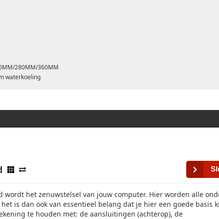
MM/240MM/280MM/360MM
om waterkoeling
d
Sl
 wordt het zenuwstelsel van jouw computer. Hier worden alle ond
het is dan ook van essentieel belang dat je hier een goede basis kie
rekening te houden met: de aansluitingen (achterop), de