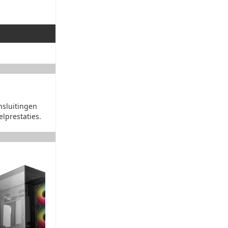
Voeding
Cooler Master Elite NEX - W500 (500Watt)
Voeding kabels
Standaard voeding kabels
Streaming Kaart
Standaard geen Streaming kaart
Besturingssysteem
Microsoft Windows 11 Home - DEMO
Office Software
nsluitingen
Geen Office software
elprestaties.
Antivirus Software
Geen antivirus software
Garantie en service
4 jaar hardware garantie