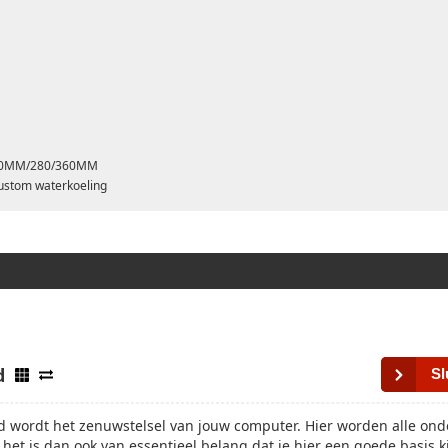
/240MM/280/360MM
ustom waterkoeling
d
Sl
 wordt het zenuwstelsel van jouw computer. Hier worden alle ond
het is dan ook van essentieel belang dat je hier een goede basis kie