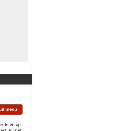
uit menu
erdelen op
st. Bij het