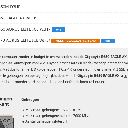
650M D3HP
650 EAGLE AX WIFI6E
850 AORUS ELITE ICE WIFI7
WIT
870 AORUS ELITE ICE WIFI7
MEEST GEKOZEN HIGH END
WIT
je computer zonder je budget te overschrijden met de
Gigabyte B650 EAGLE AX
.
speciaal ontworpen voor AMD Ryzen-processors en biedt krachtige prestaties v
js. Met dual-channel DDR5-geheugen, PCIe 4.0 ondersteuning en snelle M.2 SSD's,
elle geheugen- en opslagmogelijkheden. Met de
Gigabyte B650 EAGLE AX
krijg
breidbaar moederbord, zonder dat je de hoofdprijs hoeft te betalen.
Geheugen
# Maximaal geheugen: 192GB DDR5
# Maximale geheugensnelheid: 7600 Mhz
# Aantal geheugen sloten: 4