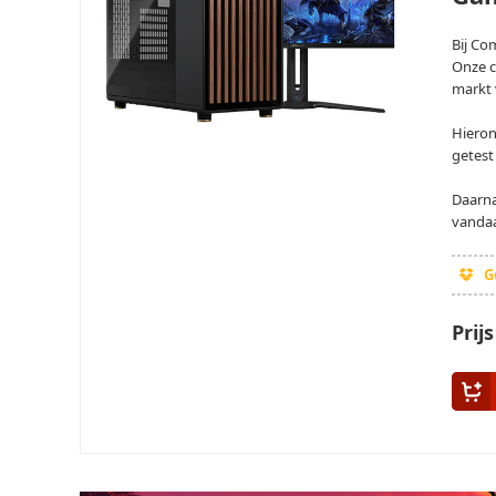
Bij Co
Onze c
markt 
Hieron
getest
Daarna
vandaa
Ge
Prij