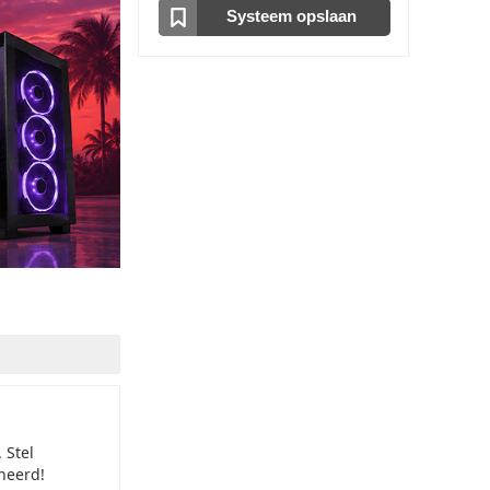
Optische drive
Systeem opslaan
Geen Optische Drive
Cardreader
Geen cardreader in je GamePC
Videokaart
AMD RADEON RX 9060 XT 16GB
Geluidskaart
Onboard - 7.1 HD audio Realtek ALC4080
Processor Koeling
Arctic Freezer 36 - Zwart
Koelpasta
Originele koelpasta
Processor Boost
Geen overclock / Processor Boost
Case Koeling
Standaard Case Koeling
Verlichting
 Stel
Geen extra verlichting in je GamePC
oneerd!