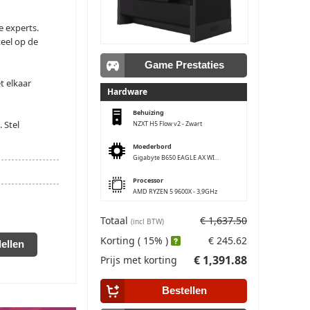
e experts.
eel op de
Game Prestaties
t elkaar
Hardware
Behuizing
 Stel
NZXT H5 Flow v2 - Zwart
Moederbord
Gigabyte B650 EAGLE AX WIFI6E
Processor
AMD RYZEN 5 9600X - 3,9GHz
Geheugen
Totaal
€ 1,637.50
(incl BTW)
Kingston FURY Beast 16GB (5600Mhz)
Korting ( 15% )
€ 245.62
ellen
Opslag #1
€ 1,391.88
Prijs met korting
Kingston NV3 1TB (M.2)
Opslag #2
Bestellen
Geen opslag schijf