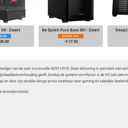
XR - Zwart
Be Quiet! Pure Base 501 - Zwart
DeepCo
IEUW
EXTRA STIL
 25.00
- € 17.50
pvolger van de zeer succesvolle NZXT H510. Deze behuizing is ijzersterk met ee
s/kwaliteitsverhouding geeft. Dankzij de grotere vormfactor is de H5 ook uiterm
) en door zijn strakke design prima inzetbaar voor gaming én zakelijke doeleind
w en koelprestaties.