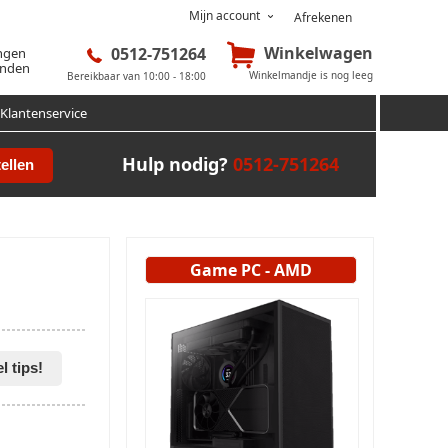
Mijn account
Afrekenen
Winkelwagen
0512-751264
ingen
onden
Winkelmandje is nog leeg
Bereikbaar van 10:00 - 18:00
Klantenservice
Hulp nodig?
0512-751264
ellen
Game PC - AMD
l tips!