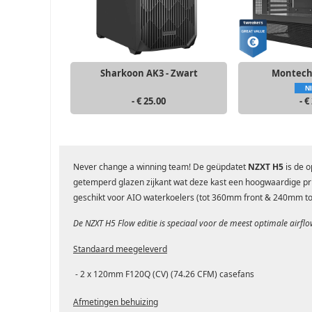
Sharkoon AK3 - Zwart
Montech 
N
- € 25.00
- €
Never change a winning team! De geüpdatet
NZXT H5
is de o
getemperd glazen zijkant wat deze kast een hoogwaardige prij
geschikt voor AIO waterkoelers (tot 360mm front & 240mm top
De NZXT H5 Flow editie is speciaal voor de meest optimale airflo
Standaard meegeleverd
- 2 x 120mm F120Q (CV) (74.26 CFM) casefans
Afmetingen behuizing