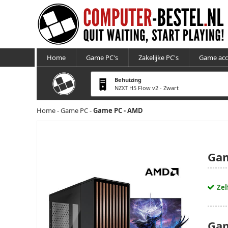
Home
Game PC's
Zakelijke PC's
Game acc
Behuizing
NZXT H5 Flow v2 - Zwart
Home
-
Game PC
-
Game PC - AMD
Gam
Zel
Gam