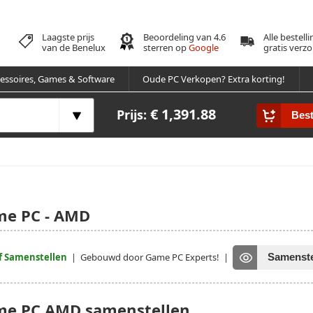
Laagste prijs
Beoordeling van 4.6
Alle bestell
van de Benelux
sterren op
Google
gratis verz
essoires, Games & Software
Oude PC Verkopen? Extra korting!
€ 1,391.88
Prijs:
Best
e PC - AMD
f Samenstellen
| Gebouwd door Game PC Experts!
|
Samenste
e PC AMD samenstellen