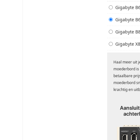
Gigabyte B
Gigabyte B
Gigabyte B
Gigabyte X
Haal meer uit 
moederbord is 
betaalbare pri
moederbord sn
krachtig en uit