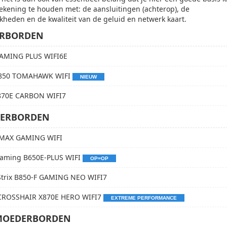
rekening te houden met: de aansluitingen (achterop), de
kheden en de kwaliteit van de geluid en netwerk kaart.
ERBORDEN
AMING PLUS WIFI6E
850 TOMAHAWK WIFI
NIEUW
870E CARBON WIFI7
DERBORDEN
 MAX GAMING WIFI
aming B650E-PLUS WIFI
OP=OP
trix B850-F GAMING NEO WIFI7
CROSSHAIR X870E HERO WIFI7
EXTREME PERFORMANCE
MOEDERBORDEN