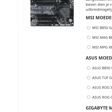
kiezen dien je 
uitbreidmogelij
MSI MOED
MSI B850 G
MSI MAG B
MSI MPG X
ASUS MOE
ASUS B850
ASUS TUF G
ASUS ROG S
ASUS ROG 
GIGABYTE 