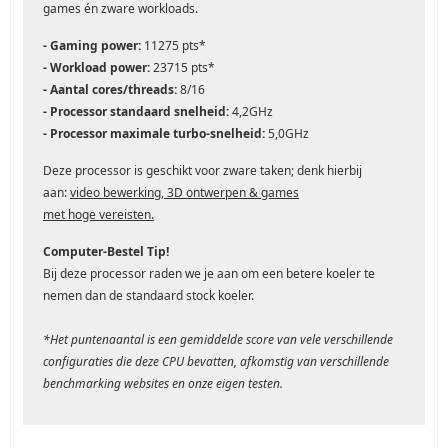
games én zware workloads.
- Gaming power:
11275
pts*
- Workload power:
23715 pts*
- Aantal cores/threads:
8/16
- Processor standaard snelheid:
4,2GHz
- Processor maximale turbo-snelheid:
5,0GHz
Deze processor is geschikt voor zware taken; denk hierbij
aan:
video
bewerking, 3D ontwerpen &
games
met
hoge
vereisten
.
Computer-Bestel Tip!
Bij deze processor raden we je aan om een betere koeler te
nemen dan de standaard stock koeler.
*Het puntenaantal is een gemiddelde score van vele verschillende
configuraties die deze CPU bevatten, afkomstig van verschillende
benchmarking websites en onze eigen testen.