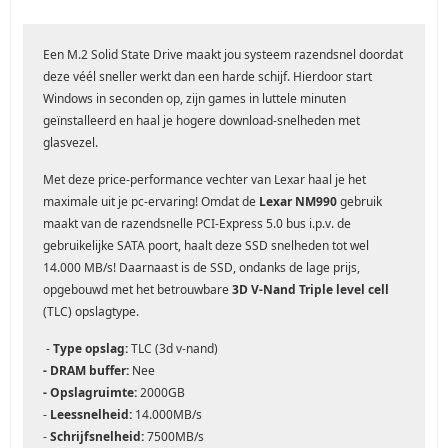
Een M.2 Solid State Drive maakt jou systeem razendsnel doordat
deze véél sneller werkt dan een harde schijf. Hierdoor start
Windows in seconden op, zijn games in luttele minuten
geïnstalleerd en haal je hogere download-snelheden met
glasvezel.
Met deze price-performance vechter van Lexar haal je het
maximale uit je pc-ervaring! Omdat de
Lexar NM990
gebruik
maakt van de razendsnelle PCI-Express 5.0 bus i.p.v. de
gebruikelijke SATA poort, haalt deze SSD snelheden tot wel
14.000 MB/s! Daarnaast is de SSD, ondanks de lage prijs,
opgebouwd met het betrouwbare
3D V-Nand Triple level cell
(TLC) opslagtype.
-
Type opslag:
TLC (3d v-nand)
- DRAM buffer:
Nee
- Opslagruimte:
2000GB
-
Leessnelheid:
14.000MB/s
-
Schrijfsnelheid:
7500MB/s