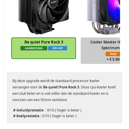
Be quiet Pure Rock 3
Cooler Master Hyper
Spectrum V3
AANBIEDING
OP=OP
RGB
+ € 5.00
Bij deze upgrade wordt de standaard processor koeler
vervangen voor de
Be quiet! Pure Rock 3
. Deze cpu-koeler koelt
een stuk beter en is ook stiller dan de standaard koeler en is
voorzien van een 92mm ventilator.
# Geluidprestatie
: 9/10 ( hoger is beter )
# Koelprestatie
: 5/10 ( hoger is beter )