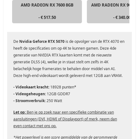
AMD RADEON RX 7600 8GB
AMD RADEON RX 9060 X
- € 517.50
- € 340.00
De
Nvidia Geforce RTX 5070
is de opvolger van de RTX 4070 en
heeft de specificaties om op 4K te kunnen gamen. Deze 4de
generatie van NVIDIA RTX kaarten komt met de nieuwste
generatie DLSS (4), welke je in staat stelt om zelfs in 4K
belachelijk hoge framerates te behalen door middel van AI.
Deze high-end videokaart wordt geleverd met 12GB aan VRAM.
- Videokaart kracht:
18928 punten*
-
Videogeheugen:
12GB GDDR7
- Stroomverbruik:
250 Watt
Let op:
Ben je op zoek naar een specifieke combinatie van
aansluitingen (DVI, HDMI of Displayport) of merk, neem dan
even contact met ons op.
*Het powerlevel is een score gemiddelde van de gerommeerde