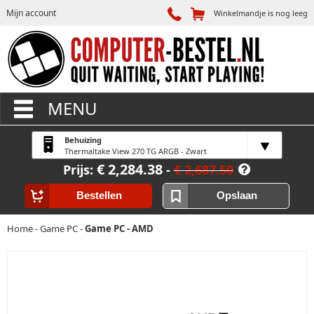
Mijn account
Winkelmandje is nog leeg
MENU
Behuizing
Thermaltake View 270 TG ARGB - Zwart
€ 2,284.38
Prijs:
-
€ 2,687.50
Bestellen
Opslaan
Home
-
Game PC
-
Game PC - AMD