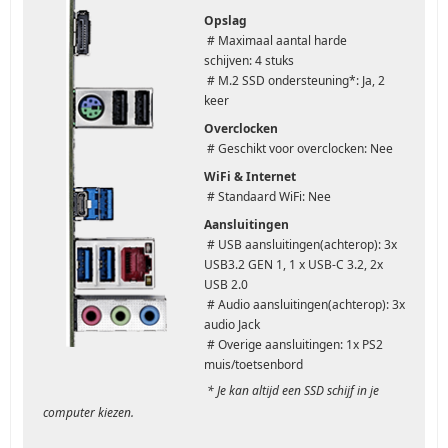
Opslag
# Maximaal aantal harde
schijven: 4 stuks
# M.2 SSD ondersteuning*: Ja, 2
keer
Overclocken
# Geschikt voor overclocken: Nee
WiFi & Internet
# Standaard WiFi: Nee
Aansluitingen
# USB aansluitingen(achterop): 3x
USB3.2 GEN 1, 1 x USB-C 3.2, 2x
USB 2.0
# Audio aansluitingen(achterop): 3x
audio Jack
# Overige aansluitingen: 1x PS2
muis/toetsenbord
* Je kan altijd een SSD schijf in je
computer kiezen.